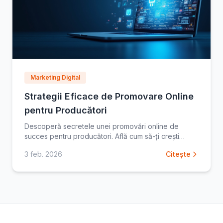
Marketing Digital
Strategii Eficace de Promovare Online
pentru Producători
Descoperă secretele unei promovări online de
succes pentru producători. Află cum să-ți crești
vizibilitatea, să-ți extinzi piața și să-ți optimizezi
3 feb. 2026
Citește
vânzările