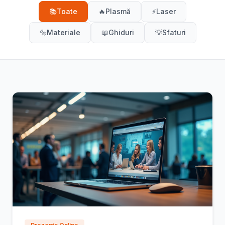
📚
Toate
🔥
Plasmă
⚡
Laser
🔩
Materiale
📖
Ghiduri
💡
Sfaturi