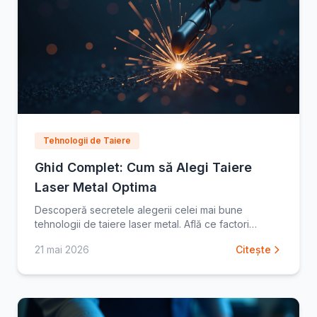
Tehnologii de Taiere
Ghid Complet: Cum să Alegi Taiere
Laser Metal Optima
Descoperă secretele alegerii celei mai bune
tehnologii de taiere laser metal. Află ce factori
contează pentru precizie și eficiență. Citește ghidul
21 mai 2026
Citește
nostru