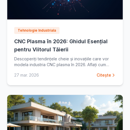
Tehnologie Industriala
CNC Plasma în 2026: Ghidul Esențial
pentru Viitorul Tăierii
Descoperiți tendințele cheie și inovațiile care vor
modela industria CNC plasma în 2026. Aflați cum
tehnologia plasma evoluează și pregătiți-vă pentru
27 mar. 2026
Citește
viitorul