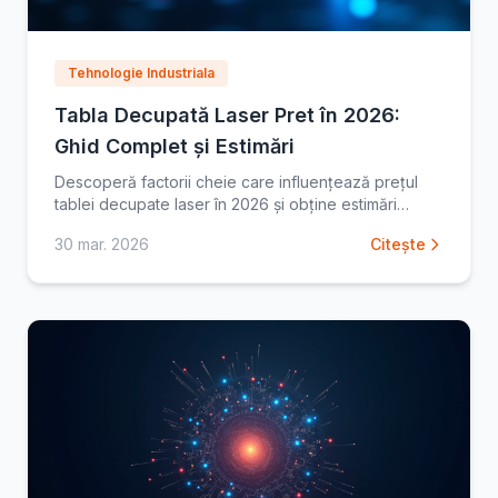
Tehnologie Industriala
Tabla Decupată Laser Pret în 2026:
Ghid Complet și Estimări
Descoperă factorii cheie care influențează prețul
tablei decupate laser în 2026 și obține estimări
detaliate. Află cum să optimizezi costurile și să alegi
30 mar. 2026
Citește
cel