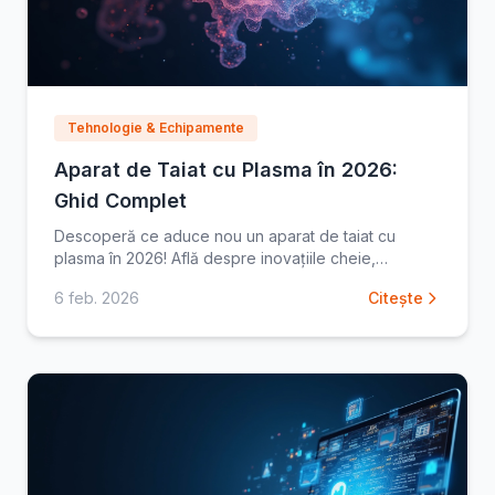
Tehnologie & Echipamente
Aparat de Taiat cu Plasma în 2026:
Ghid Complet
Descoperă ce aduce nou un aparat de taiat cu
plasma în 2026! Află despre inovațiile cheie,
eficiență și cum să alegi modelul perfect pentru
6 feb. 2026
Citește
nevoile tale.