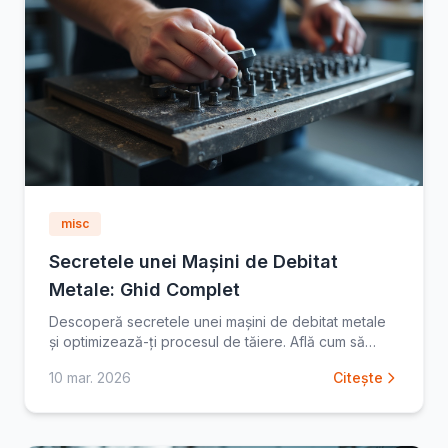
misc
Secretele unei Mașini de Debitat
Metale: Ghid Complet
Descoperă secretele unei mașini de debitat metale
și optimizează-ți procesul de tăiere. Află cum să
alegi, să operezi și să întreții corect o mașină de
10 mar. 2026
Citește
debitat