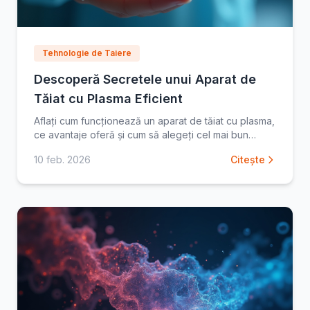
Tehnologie de Taiere
Descoperă Secretele unui Aparat de
Tăiat cu Plasma Eficient
Aflați cum funcționează un aparat de tăiat cu plasma,
ce avantaje oferă și cum să alegeți cel mai bun
echipament pentru nevoile dumneavoastră. Citiți
10 feb. 2026
Citește
ghidul