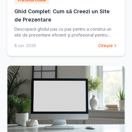
Prezenta Online
Ghid Complet: Cum să Creezi un Site
de Prezentare
Descoperă ghidul pas cu pas pentru a construi un
site de prezentare eficient și profesional pentru
firma ta. Află secretele unui website de succes și
8 iun. 2026
Citește
atrage