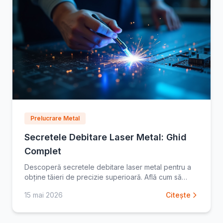
Prelucrare Metal
Secretele Debitare Laser Metal: Ghid
Complet
Descoperă secretele debitare laser metal pentru a
obține tăieri de precizie superioară. Află cum să
optimizezi procesul și să eviți erorile comune.
15 mai 2026
Citește
Citește