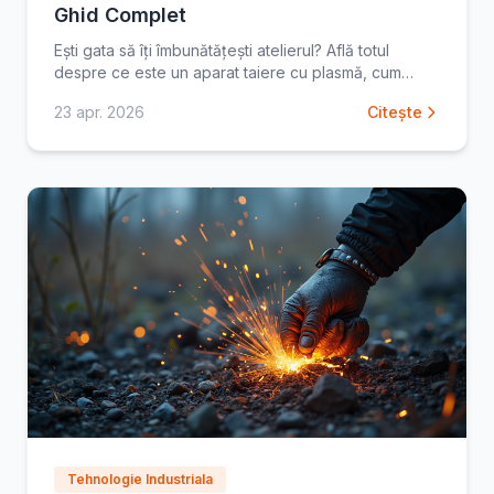
Ghid Complet
Ești gata să îți îmbunătățești atelierul? Află totul
despre ce este un aparat taiere cu plasmă, cum
funcționează și cum să alegi modelul potrivit.
23 apr. 2026
Citește
Descoperă
Tehnologie Industriala