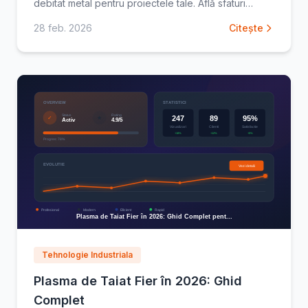
debitat metal pentru proiectele tale. Află sfaturi
esențiale și recomandări practice pentru o debitare
28 feb. 2026
Citește
precisă
Tehnologie Industriala
Plasma de Taiat Fier în 2026: Ghid
Complet