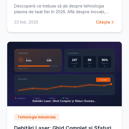
Descoperă ce trebuie să știi despre tehnologia
plasma de taiat fier în 2026. Află despre inovații,
eficiență și cum să alegi echipamentul potrivit.
23 feb. 2026
Citește
Citește
Tehnologie Industriala
Debitări Laser: Ghid Complet și Sfaturi