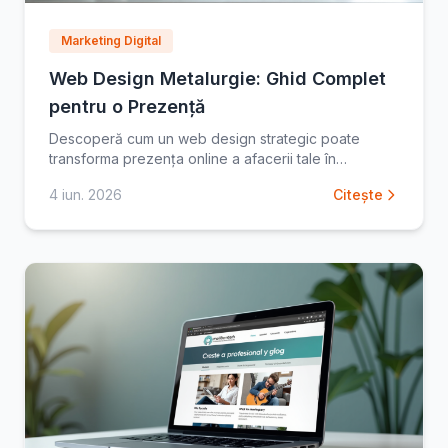
Marketing Digital
Web Design Metalurgie: Ghid Complet
pentru o Prezență
Descoperă cum un web design strategic poate
transforma prezența online a afacerii tale în
metalurgie. Află sfaturi esențiale și recomandări
4 iun. 2026
Citește
pentru a atrage