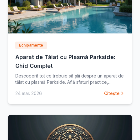
Echipamente
Aparat de Tăiat cu Plasmă Parkside:
Ghid Complet
Descoperă tot ce trebuie să știi despre un aparat de
tăiat cu plasmă Parkside. Află sfaturi practice,
caracteristici cheie și recomandări pentru a face cea
24 mar. 2026
Citește
mai