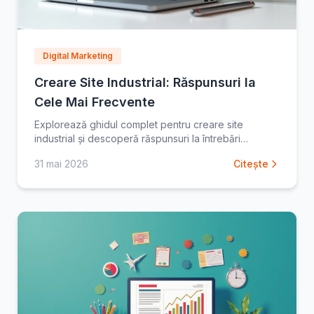
Digital Marketing
Creare Site Industrial: Răspunsuri la
Cele Mai Frecvente
Explorează ghidul complet pentru creare site
industrial și descoperă răspunsuri la întrebări
esențiale. Află cum să-ți optimizezi prezența online.
31 mai 2026
Citește
Începe acum!