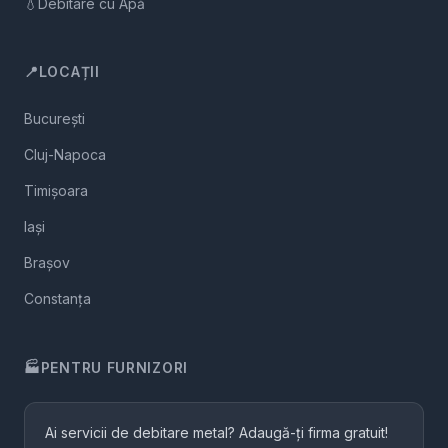
💧
Debitare cu Apă
📍
LOCAȚII
București
Cluj-Napoca
Timișoara
Iași
Brașov
Constanța
🏭
PENTRU FURNIZORI
Ai servicii de debitare metal? Adaugă-ți firma gratuit!