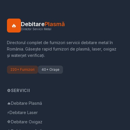
Debitare
Plasmă
🔥
Director Servicii Metal
Directorul complet de furnizori servicii debitare metal în
România. Găsește rapid furnizori de plasmă, laser, oxigaz
și waterjet verificați.
220+ Furnizori
40+ Orașe
⚙️
SERVICII
🔥
Debitare Plasmă
⚡
Debitare Laser
🔷
Debitare Oxigaz