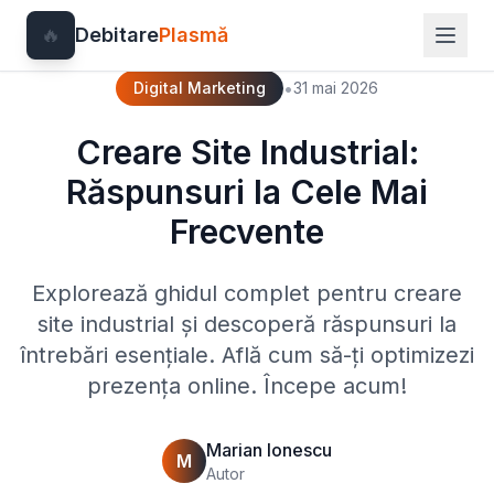
🔥
Debitare
Plasmă
•
Digital Marketing
31 mai 2026
Creare Site Industrial:
Răspunsuri la Cele Mai
Frecvente
Explorează ghidul complet pentru creare
site industrial și descoperă răspunsuri la
întrebări esențiale. Află cum să-ți optimizezi
prezența online. Începe acum!
Marian Ionescu
M
Autor