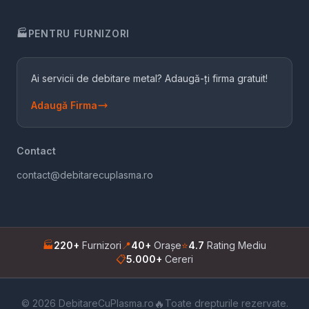
🏭
PENTRU FURNIZORI
Ai servicii de debitare metal? Adaugă-ți firma gratuit!
Adaugă Firma
Contact
contact@debitarecuplasma.ro
🏭
220+
Furnizori
📍
40+
Orașe
⭐
4.7
Rating Mediu
📋
5.000+
Cereri
🔥
© 2026 DebitareCuPlasma.ro
Toate drepturile rezervate.