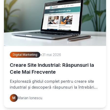
•
31 mai 2026
Digital Marketing
Creare Site Industrial: Răspunsuri la
Cele Mai Frecvente
Explorează ghidul complet pentru creare site
industrial și descoperă răspunsuri la întrebări
esențiale. Află cum să-ți optimizezi prezența
M
Marian Ionescu
online. Începe acum!