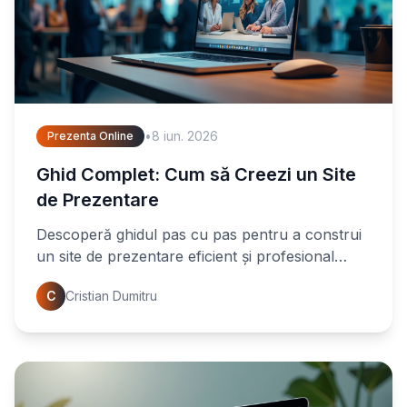
•
8 iun. 2026
Prezenta Online
Ghid Complet: Cum să Creezi un Site
de Prezentare
Descoperă ghidul pas cu pas pentru a construi
un site de prezentare eficient și profesional
pentru firma ta. Află secretele unui website de
C
Cristian Dumitru
succes și atrage