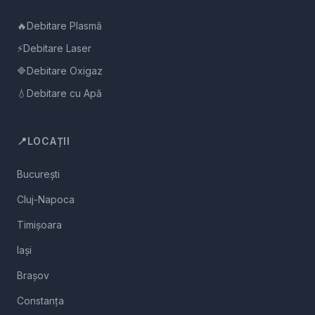
🔥
Debitare Plasmă
⚡
Debitare Laser
🔷
Debitare Oxigaz
💧
Debitare cu Apă
📍
LOCAȚII
București
Cluj-Napoca
Timișoara
Iași
Brașov
Constanța