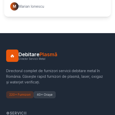
vizibilitatea, să-ți extinzi piața și să-ți optimizezi
M
Marian Ionescu
vânzările
Debitare
Plasmă
🔥
Director Servicii Metal
Directorul complet de furnizori servicii debitare metal în
România. Găsește rapid furnizori de plasmă, laser, oxigaz
și waterjet verificați.
220+ Furnizori
40+ Orașe
⚙️
SERVICII