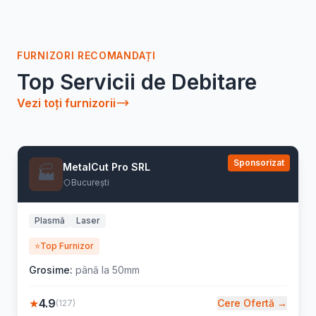
FURNIZORI RECOMANDAȚI
Top Servicii de Debitare
Vezi toți furnizorii
Sponsorizat
MetalCut Pro SRL
🏭
București
Plasmă
Laser
⭐
Top Furnizor
Grosime:
până la 50mm
★
4.9
Cere Ofertă →
(127)