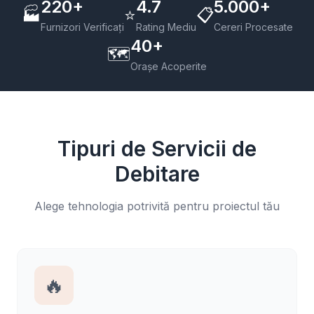
220+
4.7
5.000+
🏭
⭐
📋
Furnizori Verificați
Rating Mediu
Cereri Procesate
40+
🗺️
Orașe Acoperite
Tipuri de Servicii de
Debitare
Alege tehnologia potrivită pentru proiectul tău
🔥