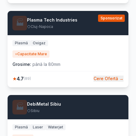
Sponsorizat
Plasma Tech Industries
🏭
Cluj-Napoca
Plasmă
Oxigaz
⭐
Capacitate Mare
Grosime:
până la 80mm
★
4.7
Cere Ofertă →
(89)
DebiMetal Sibiu
🏭
Sibiu
Plasmă
Laser
Waterjet