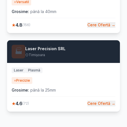
⭐
Versatil
Grosime:
până la 40mm
★
4.8
Cere Ofertă →
(156)
Laser Precision SRL
🏭
Timișoara
Laser
Plasmă
⭐
Precizie
Grosime:
până la 25mm
★
4.6
Cere Ofertă →
(72)