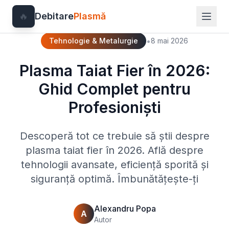
🔥
Debitare
Plasmă
•
Tehnologie & Metalurgie
8 mai 2026
Plasma Taiat Fier în 2026:
Ghid Complet pentru
Profesioniști
Descoperă tot ce trebuie să știi despre
plasma taiat fier în 2026. Află despre
tehnologii avansate, eficiență sporită și
siguranță optimă. Îmbunătățește-ți
Alexandru Popa
A
Autor