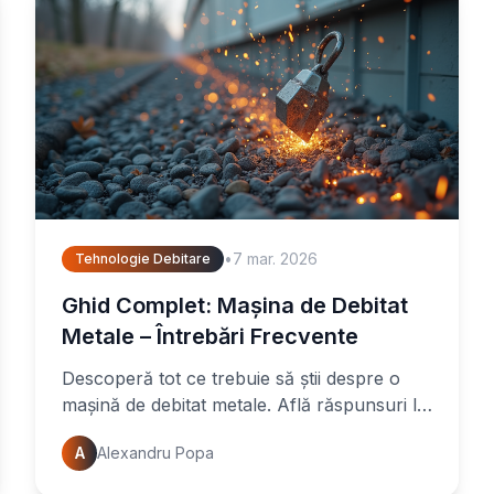
•
7 mar. 2026
Tehnologie Debitare
Ghid Complet: Mașina de Debitat
Metale – Întrebări Frecvente
Descoperă tot ce trebuie să știi despre o
mașină de debitat metale. Află răspunsuri la
întrebări frecvente și alege soluția ideală
A
Alexandru Popa
pentru proiectele tale