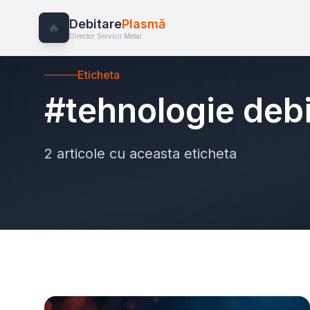
Debitare
Plasmă
🔥
Director Servicii Metal
Eticheta
#tehnologie debi
2 articole cu aceasta eticheta