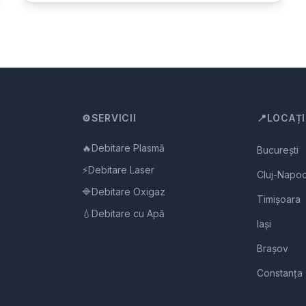
⚙️
SERVICII
📍
LOCAȚI
🔥
Debitare Plasmă
București
⚡
Debitare Laser
Cluj-Napo
🔷
Debitare Oxigaz
Timișoara
💧
Debitare cu Apă
Iași
Brașov
Constanța