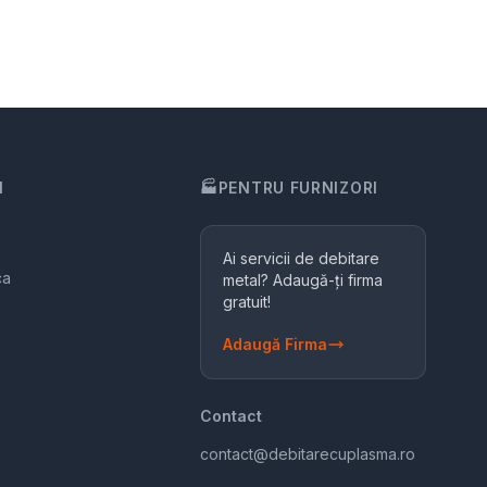
I
🏭
PENTRU FURNIZORI
Ai servicii de debitare
ca
metal? Adaugă-ți firma
gratuit!
Adaugă Firma
Contact
contact@debitarecuplasma.ro