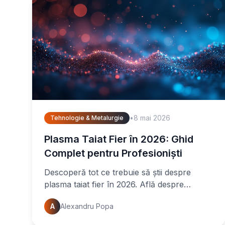
•
8 mai 2026
Tehnologie & Metalurgie
Plasma Taiat Fier în 2026: Ghid
Complet pentru Profesioniști
Descoperă tot ce trebuie să știi despre
plasma taiat fier în 2026. Află despre
tehnologii avansate, eficiență sporită și
A
Alexandru Popa
siguranță optimă. Îmbunătățește-ți