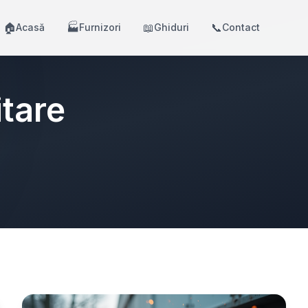
🏠
🏭
📖
📞
Acasă
Furnizori
Ghiduri
Contact
tare