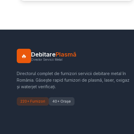
Debitare
Plasmă
🔥
Director Servicii Metal
Directorul complet de furnizori servicii debitare metal în
România. Găsește rapid furnizori de plasmă, laser, oxigaz
și waterjet verificați.
220+ Furnizori
40+ Orașe