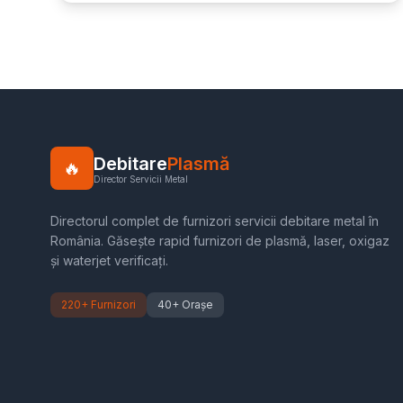
Debitare
Plasmă
🔥
Director Servicii Metal
Directorul complet de furnizori servicii debitare metal în
România. Găsește rapid furnizori de plasmă, laser, oxigaz
și waterjet verificați.
220+ Furnizori
40+ Orașe