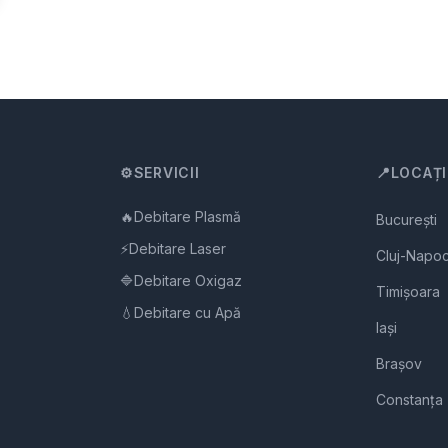
⚙️
SERVICII
📍
LOCAȚI
🔥
Debitare Plasmă
București
⚡
Debitare Laser
Cluj-Napo
🔷
Debitare Oxigaz
Timișoara
💧
Debitare cu Apă
Iași
Brașov
Constanța