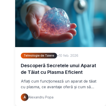
•
10 feb. 2026
Tehnologie de Taiere
Descoperă Secretele unui Aparat
de Tăiat cu Plasma Eficient
Aflați cum funcționează un aparat de tăiat
cu plasma, ce avantaje oferă și cum să
alegeți cel mai bun echipament pentru
A
Alexandru Popa
nevoile dumneavoastră. Citiți ghidul