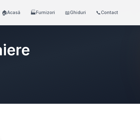
🏠
🏭
📖
📞
Acasă
Furnizori
Ghiduri
Contact
iere