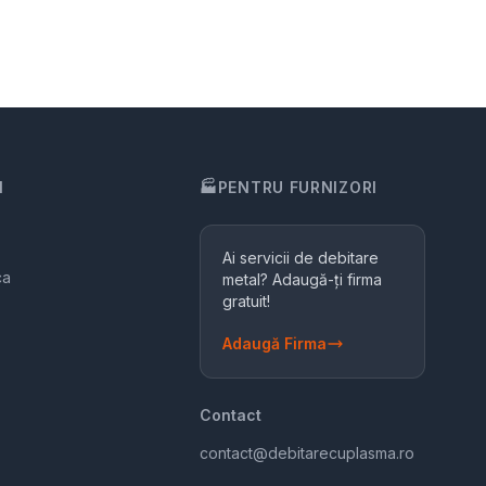
I
🏭
PENTRU FURNIZORI
Ai servicii de debitare
ca
metal? Adaugă-ți firma
gratuit!
Adaugă Firma
Contact
contact@debitarecuplasma.ro