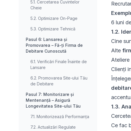
5.1. Cercetarea Cuvintelor
Recrutar
Cheie
Exempl
5.2. Optimizare On-Page
6 luni d
5.3. Optimizare Tehnică
1.2. Ide
Pasul 6: Lansarea și
Cine sunt
Promovarea – Fă-ți Firma de
Alte
fir
Debitare Cunoscută
Ateliere
6.1. Verificări Finale Înainte de
Lansare
Clienți 
6.2. Promovarea Site-ului Tău
Înțelege
de Debitare
debitar
Pasul 7: Monitorizare și
accentua
Mentenanță – Asigură
Longevitatea Site-ului Tău
1.3. An
Cercet
7.1. Monitorizează Performanța
Ce fac 
7.2. Actualizări Regulate