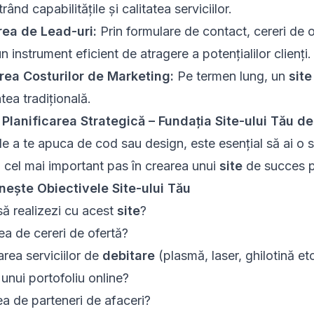
ând capabilitățile și calitatea serviciilor.
ea de Lead-uri:
Prin formulare de contact, cereri de o
n instrument eficient de atragere a potențialilor clienți.
ea Costurilor de Marketing:
Pe termen lung, un
site
atea tradițională.
: Planificarea Strategică – Fundația Site-ului Tău d
de a te apuca de cod sau design, este esențial să ai o s
i cel mai important pas în crearea unui
site
de succes 
inește Obiectivele Site-ului Tău
să realizezi cu acest
site
?
a de cereri de ofertă?
rea serviciilor de
debitare
(plasmă, laser, ghilotină et
unui portofoliu online?
a de parteneri de afaceri?