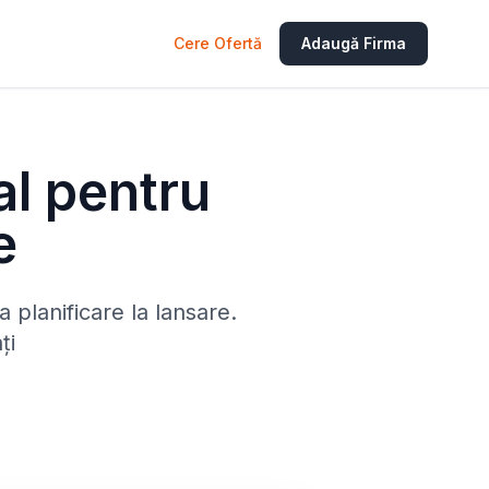
Cere Ofertă
Adaugă Firma
al pentru
e
 planificare la lansare.
ți