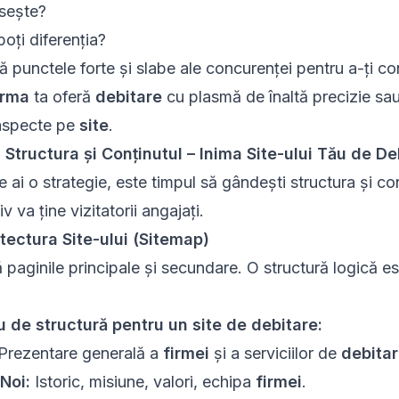
psește?
oți diferenția?
că punctele forte și slabe ale concurenței pentru a-ți co
irma
ta oferă
debitare
cu plasmă de înaltă precizie sau 
aspecte pe
site
.
: Structura și Conținutul – Inima Site-ului Tău de De
 ai o strategie, este timpul să gândești structura și co
v va ține vizitatorii angajați.
itectura Site-ului (Sitemap)
ă paginile principale și secundare. O structură logică e
 de structură pentru un site de debitare:
Prezentare generală a
firmei
și a serviciilor de
debita
Noi:
Istoric, misiune, valori, echipa
firmei
.