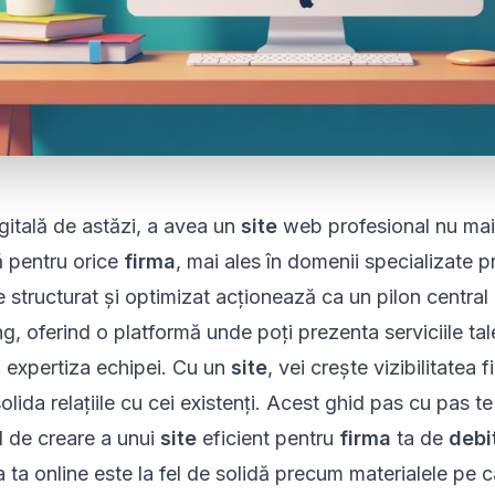
igitală de astăzi, a avea un
site
web profesional nu mai 
ă pentru orice
firma
, mai ales în domenii specializate
 structurat și optimizat acționează ca un pilon central 
g, oferind o platformă unde poți prezenta serviciile ta
și expertiza echipei. Cu un
site
, vei crește vizibilitatea f
olida relațiile cu cei existenți. Acest ghid
pas cu pas
te
l de creare a unui
site
eficient pentru
firma
ta de
debi
 ta online este la fel de solidă precum materialele pe ca