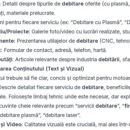
:
Detalii despre tipurile de
debitare
oferite (cu plasmă, 
ți, materiale prelucrate.
i pentru fiecare serviciu (ex: “Debitare cu Plasmă”, “D
liu/Proiecte:
Galerie foto/video cu lucrări realizate, stud
mente:
Prezentarea utilajelor de
debitare
(CNC, tehnol
:
Formular de contact, adresă, telefon, hartă.
utăți:
Articole relevante despre industria
debitării
, sfa
earea Conținutului (Text și Vizual)
ul trebuie să fie clar, concis și optimizat pentru moto
escrie detaliat fiecare serviciu de
debitare
, beneficiil
ale. Folosește limbaj tehnic unde este necesar, dar expl
cuvinte cheie relevante precum “servicii
debitare
”, “
fi
“debitare plasmă
”, “debitare laser”.
 și Video:
Calitatea vizuală este crucială, mai ales înt