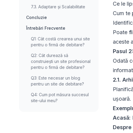
Ce le li
7.3. Adaptare și Scalabilitate
Cum te p
Concluzie
Identifi
Întrebări Frecvente
Poate
f
Q1: Cât costă crearea unui site
aceste 
pentru o firmă de debitare?
Pasul 2
Q2: Cât durează să
Odată ce
construiești un site profesional
pentru o firmă de debitare?
informati
Q3: Este necesar un blog
2.1. Arh
pentru un site de debitare?
Planific
Q4: Cum pot măsura succesul
ușoară.
site-ului meu?
Exemplu
Acasă:
Despre 