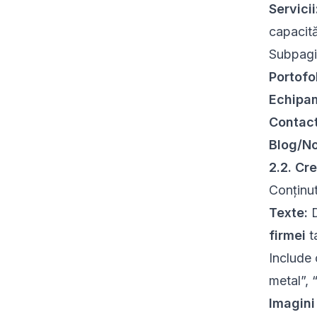
Servicii
capacită
Subpagin
Portofo
Echipa
Contact
Blog/No
2.2. Cr
Conținut
Texte:
D
firmei
t
Include 
metal”, 
Imagini