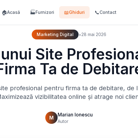
🏠
🏭
📖
📞
Acasă
Furnizori
Ghiduri
Contact
•
Marketing Digital
28 mai 2026
unui Site Profesion
Firma Ta de Debitar
ite profesional pentru firma ta de debitare, de la
aximizează vizibilitatea online și atrage noi clien
Marian Ionescu
M
Autor