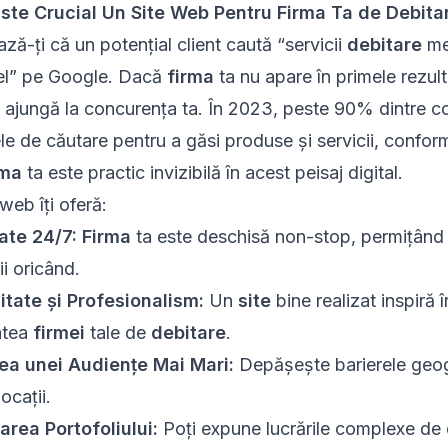
ste Crucial Un Site Web Pentru Firma Ta de Debita
ză-ți că un potențial client caută “servicii
debitare
met
țel” pe Google. Dacă
firma
ta nu apare în primele rezult
ă ajungă la concurența ta. În 2023, peste 90% dintre c
e de căutare pentru a găsi produse și servicii, conform
rma
ta este practic invizibilă în acest peisaj digital.
web îți oferă:
tate 24/7:
Firma
ta este deschisă non-stop, permițând 
ii oricând.
itate și Profesionalism:
Un
site
bine realizat inspiră
atea
firmei
tale de
debitare
.
ea unei Audiențe Mai Mari:
Depășește barierele geogra
ocații.
area Portofoliului:
Poți expune lucrările complexe de