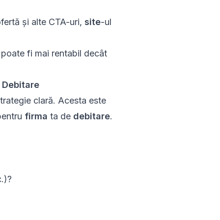
fertă și alte CTA-uri,
site
-ul
poate fi mai rentabil decât
e Debitare
trategie clară. Acesta este
pentru
firma
ta de
debitare
.
c.)?