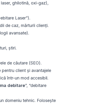
laser, ghilotină, oxi-gaz),
ebitare Laser”).
ii de caz, mărturii clienți.
ogii avansate).
turi, știri.
arele de căutare (SEO).
e pentru client și avantajele
ică într-un mod accesibil.
rma debitare
”, “
debitare
r-un domeniu tehnic. Folosește