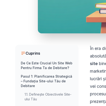
În era d
Cuprins
absolut
De Ce Este Crucial Un Site Web
site
bine
Pentru Firma Ta de Debitare?
marketin
Pasul 1: Planificarea Strategică
lucrări 
– Fundația Site-ului Tău de
Debitare
vei cons
procesu
1.1. Definește Obiectivele Site-
ului Tău
prezența