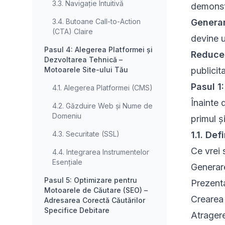
3.3. Navigație Intuitivă
demonstr
3.4. Butoane Call-to-Action
Generar
(CTA) Claire
devine u
Pasul 4: Alegerea Platformei și
Reducer
Dezvoltarea Tehnică –
Motoarele Site-ului Tău
publicit
Pasul 1
4.1. Alegerea Platformei (CMS)
Înainte 
4.2. Găzduire Web și Nume de
Domeniu
primul ș
4.3. Securitate (SSL)
1.1. Def
Ce vrei 
4.4. Integrarea Instrumentelor
Esențiale
Generare
Pasul 5: Optimizare pentru
Prezenta
Motoarele de Căutare (SEO) –
Crearea 
Adresarea Corectă Căutărilor
Specifice Debitare
Atragere