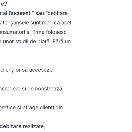
re?
al București” sau “debitare
ate, șansele sunt mari ca acel
onsumatori și firme folosesc
 unor studii de piață. Fără un
clienților să acceseze
 încredere și demonstrează
fice și atrage clienți din
debitare
realizate,