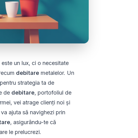
este un lux, ci o necesitate
 precum
debitare
metalelor. Un
pentru strategia ta de
le de
debitare
, portofoliul de
irmei, vei atrage clienți noi și
 va ajuta să navighezi prin
tare
, asigurându-te că
re le prelucrezi.