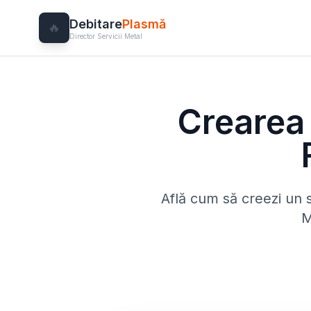
Debitare
Plasmă
🔥
Director Servicii Metal
Crearea 
Află cum să creezi un s
M