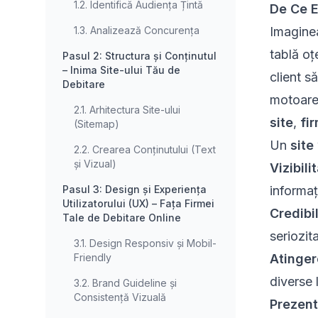
1.2. Identifică Audiența Țintă
De Ce E
1.3. Analizează Concurența
Imaginea
tablă o
Pasul 2: Structura și Conținutul
– Inima Site-ului Tău de
client s
Debitare
motoarel
2.1. Arhitectura Site-ului
site
,
fi
(Sitemap)
Un
site
2.2. Crearea Conținutului (Text
și Vizual)
Vizibili
Pasul 3: Design și Experiența
informaț
Utilizatorului (UX) – Fața Firmei
Credibil
Tale de Debitare Online
seriozit
3.1. Design Responsiv și Mobil-
Friendly
Atinger
diverse l
3.2. Brand Guideline și
Consistență Vizuală
Prezent