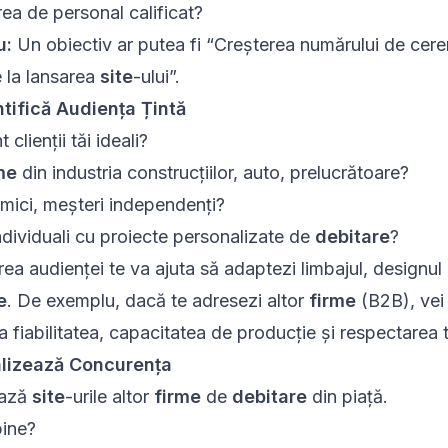
ea de personal calificat?
u:
Un obiectiv ar putea fi “Creșterea numărului de cere
e la lansarea
site
-ului”.
ntifică Audiența Țintă
 clienții tăi ideali?
me
din industria construcțiilor, auto, prelucrătoare?
 mici, meșteri independenți?
individuali cu proiecte personalizate de
debitare
?
rea audienței te va ajuta să adaptezi limbajul, designul
e
. De exemplu, dacă te adresezi altor
firme
(B2B), vei 
 fiabilitatea, capacitatea de producție și respectarea 
alizează Concurența
ează
site
-urile altor
firme
de
debitare
din piață.
bine?