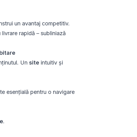
nstrui un avantaj competitiv.
livrare rapidă – subliniază
bitare
nținutul. Un
site
intuitiv și
ste esențială pentru o navigare
re
.