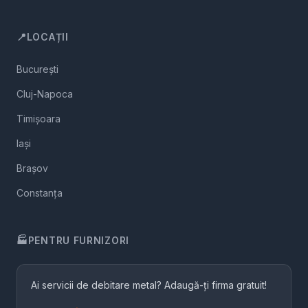
📍
LOCAȚII
București
Cluj-Napoca
Timișoara
Iași
Brașov
Constanța
🏭
PENTRU FURNIZORI
Ai servicii de debitare metal? Adaugă-ți firma gratuit!