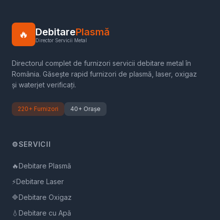
Debitare
Plasmă
🔥
Director Servicii Metal
Directorul complet de furnizori servicii debitare metal în
România. Găsește rapid furnizori de plasmă, laser, oxigaz
și waterjet verificați.
220+ Furnizori
40+ Orașe
⚙️
SERVICII
🔥
Debitare Plasmă
⚡
Debitare Laser
🔷
Debitare Oxigaz
💧
Debitare cu Apă