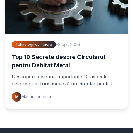
•
3 apr. 2026
Tehnologii de Taiere
Top 10 Secrete despre Circularul
pentru Debitat Metal
Descoperă cele mai importante 10 aspecte
despre cum funcționează un circular pentru
debitat metal. Află sfaturi esențiale pentru tăieri
M
Marian Ionescu
precise și eficiente.