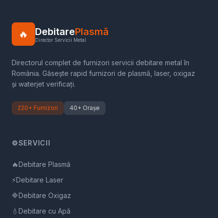
Debitare
Plasmă
🔥
Director Servicii Metal
Directorul complet de furnizori servicii debitare metal în
România. Găsește rapid furnizori de plasmă, laser, oxigaz
și waterjet verificați.
220+ Furnizori
40+ Orașe
⚙️
SERVICII
🔥
Debitare Plasmă
⚡
Debitare Laser
🔷
Debitare Oxigaz
💧
Debitare cu Apă