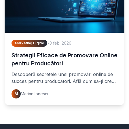
•
3 feb. 2026
Marketing Digital
Strategii Eficace de Promovare Online
pentru Producători
Descoperă secretele unei promovări online de
succes pentru producători. Află cum să-ți crești
vizibilitatea, să-ți extinzi piața și să-ți optimizezi
M
Marian Ionescu
vânzările