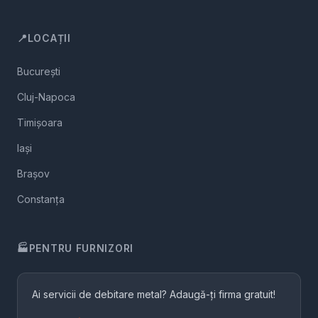
📍
LOCAȚII
București
Cluj-Napoca
Timișoara
Iași
Brașov
Constanța
🏭
PENTRU FURNIZORI
Ai servicii de debitare metal? Adaugă-ți firma gratuit!