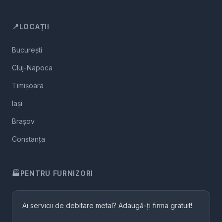
📍
LOCAȚII
București
Cluj-Napoca
Timișoara
Iași
Brașov
Constanța
🏭
PENTRU FURNIZORI
Ai servicii de debitare metal? Adaugă-ți firma gratuit!