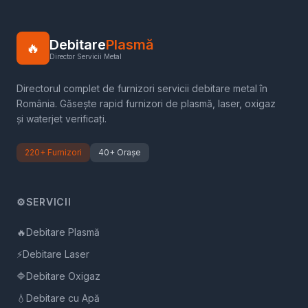
Debitare
Plasmă
🔥
Director Servicii Metal
Directorul complet de furnizori servicii debitare metal în
România. Găsește rapid furnizori de plasmă, laser, oxigaz
și waterjet verificați.
220+ Furnizori
40+ Orașe
⚙️
SERVICII
🔥
Debitare Plasmă
⚡
Debitare Laser
🔷
Debitare Oxigaz
💧
Debitare cu Apă