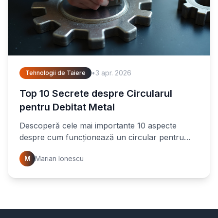
•
3 apr. 2026
Tehnologii de Taiere
Top 10 Secrete despre Circularul
pentru Debitat Metal
Descoperă cele mai importante 10 aspecte
despre cum funcționează un circular pentru
debitat metal. Află sfaturi esențiale pentru tăieri
M
Marian Ionescu
precise și eficiente.