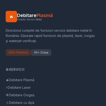
Debitare
Plasmă
🔥
Director Servicii Metal
Directorul complet de furnizori servicii debitare metal în
România. Găsește rapid furnizori de plasmă, laser, oxigaz
și waterjet verificați.
220+ Furnizori
40+ Orașe
⚙️
SERVICII
🔥
Debitare Plasmă
⚡
Debitare Laser
🔷
Debitare Oxigaz
💧
Debitare cu Apă