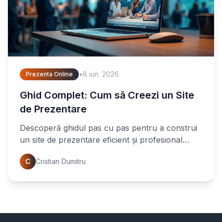
•
8 iun. 2026
Prezenta Online
Ghid Complet: Cum să Creezi un Site
de Prezentare
Descoperă ghidul pas cu pas pentru a construi
un site de prezentare eficient și profesional
pentru firma ta. Află secretele unui website de
C
Cristian Dumitru
succes și atrage