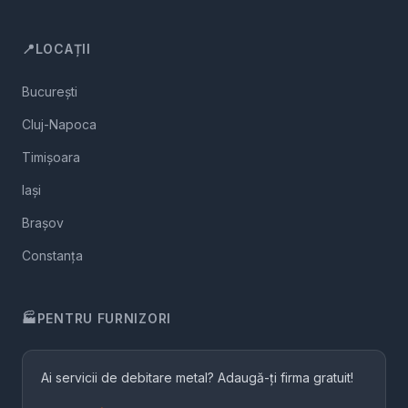
📍
LOCAȚII
București
Cluj-Napoca
Timișoara
Iași
Brașov
Constanța
🏭
PENTRU FURNIZORI
Ai servicii de debitare metal? Adaugă-ți firma gratuit!