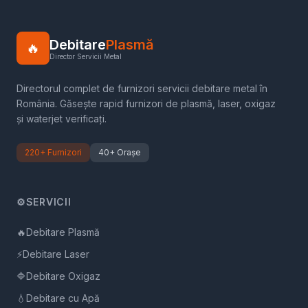
Debitare
Plasmă
🔥
Director Servicii Metal
Directorul complet de furnizori servicii debitare metal în
România. Găsește rapid furnizori de plasmă, laser, oxigaz
și waterjet verificați.
220+ Furnizori
40+ Orașe
⚙️
SERVICII
🔥
Debitare Plasmă
⚡
Debitare Laser
🔷
Debitare Oxigaz
💧
Debitare cu Apă