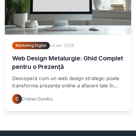
•
4 iun. 2026
Marketing Digital
Web Design Metalurgie: Ghid Complet
pentru o Prezență
Descoperă cum un web design strategic poate
transforma prezența online a afacerii tale în
metalurgie. Află sfaturi esențiale și recomandări
C
Cristian Dumitru
pentru a atrage