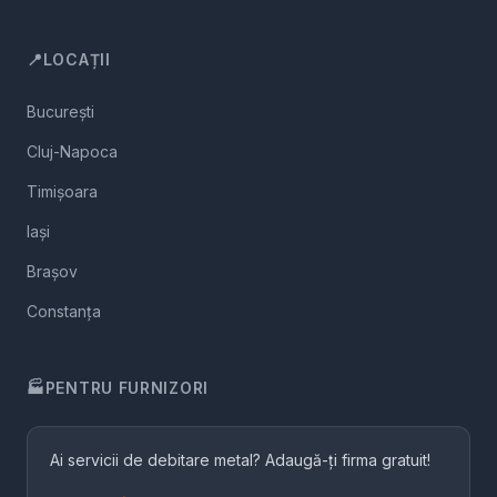
📍
LOCAȚII
București
Cluj-Napoca
Timișoara
Iași
Brașov
Constanța
🏭
PENTRU FURNIZORI
Ai servicii de debitare metal? Adaugă-ți firma gratuit!