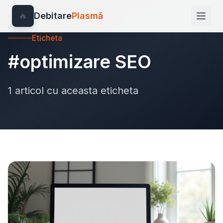
🔥
Debitare
Plasmă
Eticheta
#optimizare SEO
1 articol cu aceasta eticheta