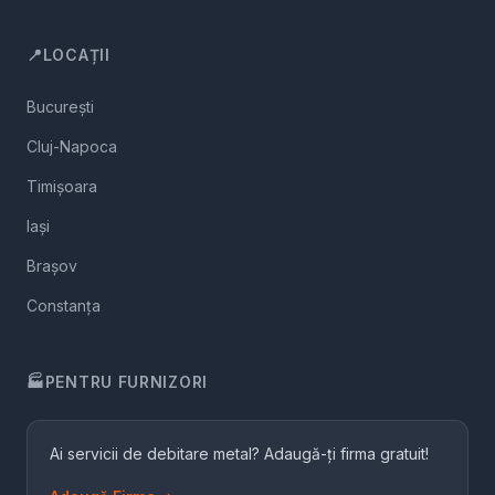
📍
LOCAȚII
București
Cluj-Napoca
Timișoara
Iași
Brașov
Constanța
🏭
PENTRU FURNIZORI
Ai servicii de debitare metal? Adaugă-ți firma gratuit!