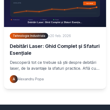
•
20 feb. 2026
Tehnologie Industriala
Debitări Laser: Ghid Complet și Sfaturi
Esențiale
Descoperă tot ce trebuie să știi despre debitări
laser, de la avantaje la sfaturi practice. Află cum
să optimizezi proiectele tale cu tehnologia laser.
A
Alexandru Popa
Citește