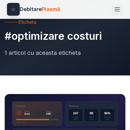
🔥
Debitare
Plasmă
Eticheta
#optimizare costuri
1 articol cu aceasta eticheta