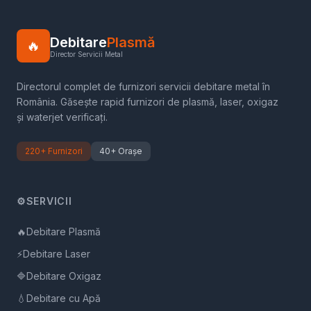
Debitare
Plasmă
🔥
Director Servicii Metal
Directorul complet de furnizori servicii debitare metal în
România. Găsește rapid furnizori de plasmă, laser, oxigaz
și waterjet verificați.
220+ Furnizori
40+ Orașe
⚙️
SERVICII
🔥
Debitare Plasmă
⚡
Debitare Laser
🔷
Debitare Oxigaz
💧
Debitare cu Apă