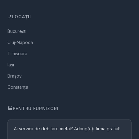
📍
LOCAȚII
București
Cluj-Napoca
Timișoara
Iași
Brașov
Constanța
🏭
PENTRU FURNIZORI
Ai servicii de debitare metal? Adaugă-ți firma gratuit!