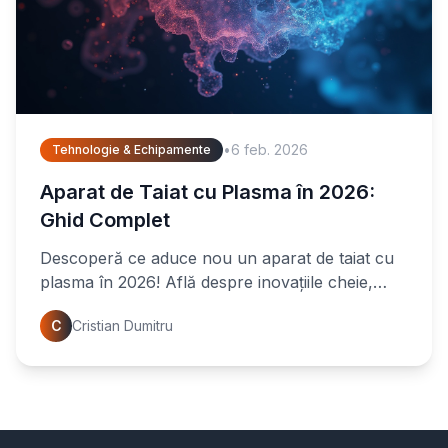
•
6 feb. 2026
Tehnologie & Echipamente
Aparat de Taiat cu Plasma în 2026:
Ghid Complet
Descoperă ce aduce nou un aparat de taiat cu
plasma în 2026! Află despre inovațiile cheie,
eficiență și cum să alegi modelul perfect pentru
C
Cristian Dumitru
nevoile tale.