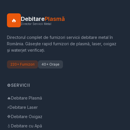
Debitare
Plasmă
🔥
Director Servicii Metal
Directorul complet de furnizori servicii debitare metal în
România. Găsește rapid furnizori de plasmă, laser, oxigaz
și waterjet verificați.
220+ Furnizori
40+ Orașe
⚙️
SERVICII
🔥
Debitare Plasmă
⚡
Debitare Laser
🔷
Debitare Oxigaz
💧
Debitare cu Apă