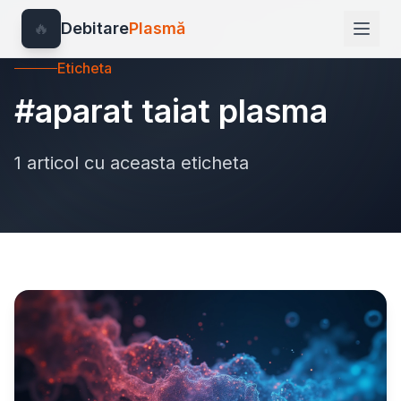
🔥
Debitare
Plasmă
Eticheta
#aparat taiat plasma
1 articol cu aceasta eticheta