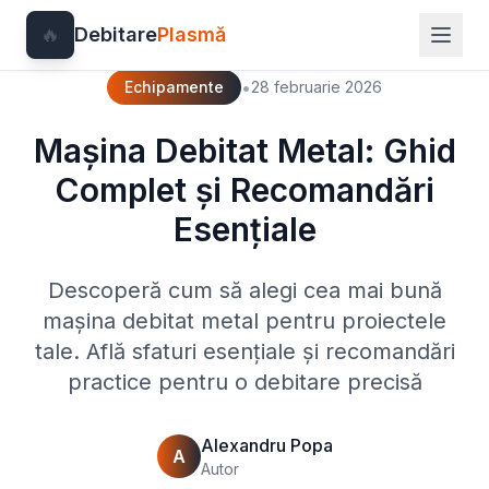
🔥
Debitare
Plasmă
•
Echipamente
28 februarie 2026
Mașina Debitat Metal: Ghid
Complet și Recomandări
Esențiale
Descoperă cum să alegi cea mai bună
mașina debitat metal pentru proiectele
tale. Află sfaturi esențiale și recomandări
practice pentru o debitare precisă
Alexandru Popa
A
Autor