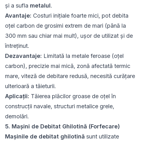
și a sufla
metalul
.
Avantaje:
Costuri inițiale foarte mici, pot debita
oțel carbon de grosimi extrem de mari (până la
300 mm sau chiar mai mult), ușor de utilizat și de
întreținut.
Dezavantaje:
Limitată la metale feroase (oțel
carbon), precizie mai mică, zonă afectată termic
mare, viteză de debitare redusă, necesită curățare
ulterioară a tăieturii.
Aplicații:
Tăierea plăcilor groase de oțel în
construcții navale, structuri metalice grele,
demolări.
5. Mașini de Debitat Ghilotină (Forfecare)
Mașinile de debitat ghilotină
sunt utilizate